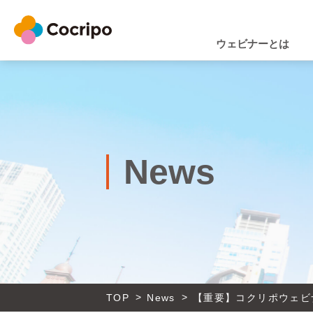
ウェビナーとは
News
>
>
TOP
News
【重要】コクリポウェビ